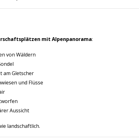
rschaftsplätzen mit Alpenpanorama
:
ten von Wäldern
Gondel
kt am Gletscher
mwiesen und Flüsse
air
tworfen
rer Aussicht
ie landschaftlich.