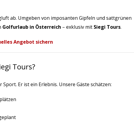
 Bergluft ab. Umgeben von imposanten Gipfeln und sattgrünen
in
Golfurlaub in Österreich
– exklusiv mit
Siegi Tours
.
uelles Angebot sichern
iegi Tours?
r Sport. Er ist ein Erlebnis. Unsere Gäste schätzen:
splätzen
 geplant