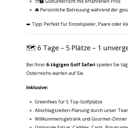
🧑‍🏫 Golfunterricht mit erfahrenen Pros
🚘 Persönliche Betreuung während der ges
➡️ Tipp: Perfekt für Einzelspieler, Paare oder k
🗺️ 6 Tage – 5 Plätze – 1 unverg
Bei Ihrer
6-tägigen Golf Safari
spielen Sie täg
Österreichs warten auf Sie.
Inklusive:
Greenfees für 5 Top-Golfplätze
Abschlagszeiten-Planung durch unser Tea
Willkommensgetränk und Gourmet-Dinner
Optionale Extras: Caddies, Carts, Privatunte