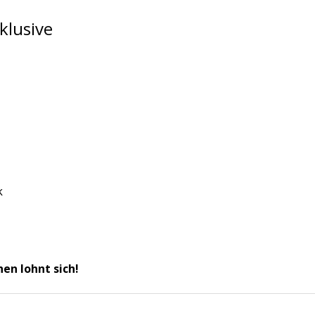
klusive
k
en lohnt sich!