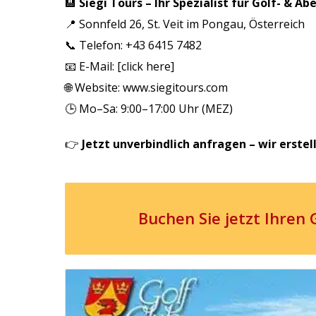
🏨
Siegi Tours – Ihr Spezialist für Golf- & A
📍 Sonnfeld 26, St. Veit im Pongau, Österreich
📞 Telefon: +43 6415 7482
📧 E-Mail: [
click here
]
🌐 Website:
www.siegitours.com
🕒 Mo–Sa: 9:00–17:00 Uhr (MEZ)
👉
Jetzt unverbindlich anfragen
– wir erstel
Buchen Sie jetzt Ihren 